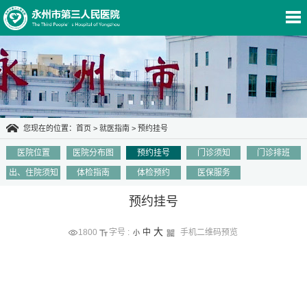
您现在的位置：
首页
>
就医指南
>
预约挂号
医院位置
医院分布图
预约挂号
门诊须知
门诊排班
就医指南
出、住院须知
体检指南
体检预约
医保服务
预约挂号
大
1800
字号 :
中
手机二维码预览
小