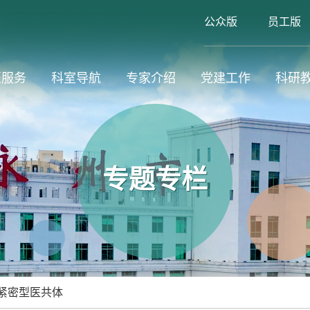
公众版
员工版
医服务
科室导航
专家介绍
党建工作
科研
专题专栏
紧密型医共体