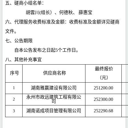
五、
磋商小组
名单：
胡雲川
(组长）、何德秋、 薛惠宝
六、
代理服务收费标准及金额：
收费标准及金额详见
磋商
文件
。
七、公告期限
自本公告发布之日起
5
个工作日。
八、
其他补充事宜
最终报价
序号
供应商名称
（元）
湖南雅赢建设有限公司
251200.00
1
永州市政远建筑工程有限公
252300.00
2
司
湖南诺成项目管理有限公司
252290.68
3