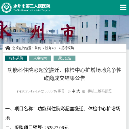
您现在的位置：
首页
>
院务公开
>
招标采购
招标采购
人事招聘
通知公告
功能科住院彩超室搬迁、体检中心扩增场地竞争性
院务公开
磋商成交结果公告
大
2025-12-19
5336
字号 :
中
手机二维码预览
小
一、项目名称：功能科住院彩超室搬迁、体检中心扩增场
地
二、采购项目预算
:
252827.06
元