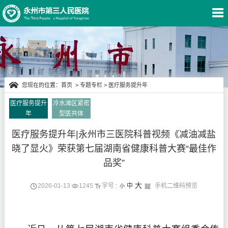
您现在的位置：
首页
>
专题专栏
>
医疗服务提升年
医疗服务提升
冷水滩区紧密
年
型医共体
专题专栏
医疗服务提升年|永州市三医院科普视频《减油减盐
晓了显火》荣获第七届湖南省健康科普大赛“最佳作
品奖”
大
2026-01-13
1245
字号 :
中
手机二维码预览
小