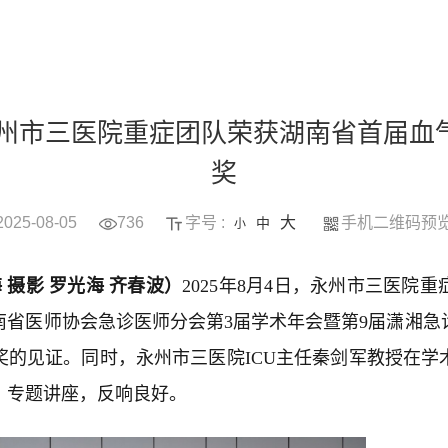
永州市三医院重症团队荣获湖南省首届血
奖
2025-08-05
736
字号 :
大
手机二维码预
中
小
 摄影 罗光海 齐春波）
2025年8月4日，永州市三医院
南省医师协会急诊医师分会第3届学术年会暨第9届潇湘急
奖的见证。同时，永州市三医院ICU主任秦剑军教授在学
》专题讲座，反响良好。