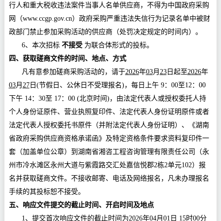
行人和重大税收违法案件当事人名单供应商，不得为中国政府采购
网（www.ccgp.gov.cn）政府采购严重违法失信行为记录名单中被财
政部门禁止参加采购活动的供应商（处罚决定规定的时间内）。
6、
本次
招标
不接受
为联合体形式
的投标
。
四、获取磋商文件的时间、地点、方式
凡有意参加磋商采购活动的，请于
2026
年
03
月
23
日起至
2026
年
03
月
27
日
(节假日、公休日不受理报名)，每日上午 9：00至12：00
下午 14：30至 17：00 (北京时间)，由法定代表人或授权委托人持
个人身份证原件、营业执照复印件、法定代表人身份证明原件或者
法定代表人授权委托书原件（并附法定代表人身份证明）、《湖南
省政府采购供应商资格承诺函》及特定资格条件要求资料复印件一
套（加盖单位公章）到湖南省湘咨工程咨询管理有限责任公司（
永
州市冷水滩区永州大道与紫霞路交汇处嘉信悦郡
2栋2单元102
）报
名并获取磋商文件。不接收邮寄、电话及网络报名，凡未办理报名
手续的其投标恕不接受。
五、响应文件提交的截止时间、开启时间及地点
1、提交首次响应文件的截止时间为
2026
年
04
月
01
日
15
时
00
分