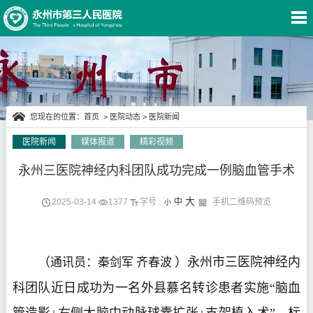
您现在的位置：
首页
>
医院动态
>
医院新闻
医院新闻
媒体报道
精彩视频
永州三医院神经内科团队成功完成一例脑血管手术
医院动态
大
2025-03-14
1377
字号 :
中
手机二维码预览
小
（
）永州市三医院神经内
通讯员：秦剑军 齐春波
科团队近日成功为一名外县慕名转诊患者实施“脑血