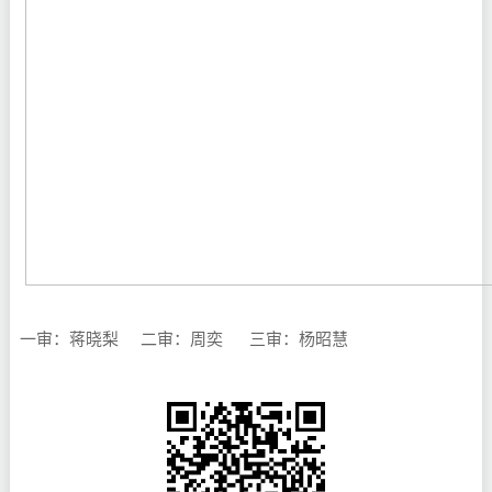
一审：蒋晓梨 二审：周奕
三审：杨昭慧