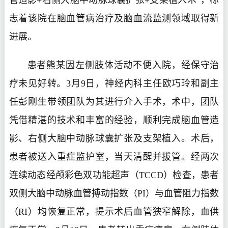
管造影+右侧大脑中动脉球囊扩张+支架植入术”，标
志着该院在脑血管病治疗及脑血流监测领域取得新
进展。
患者熊某因左侧肢体活动不便入院，经保守治
疗未见好转。3月9日，神经内科主任欧巧玲和副主
任彭刚生带领团队为其进行介入手术，术中，团队
凭借精湛的技术和丰富的经验，顺利完成脑血管造
影、右侧大脑中动脉球囊扩张及支架植入。术后，
患者被送入重症监护室，当天清醒并拔管。经两次
连续动态经颅彩色双功能超声（TCCD）检查，患者
双侧大脑中动脉血管搏动指数（PI）与血管阻力指数
（RI）均恢复正常，提示术后血管狭窄解除，血供