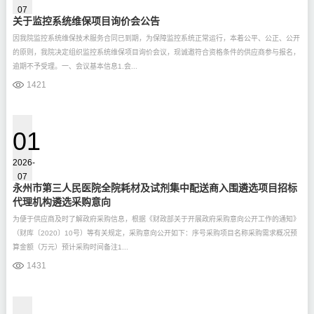
07
关于监控系统维保项目询价会公告
因我院监控系统维保技术服务合同已到期，为保障监控系统正常运行，本着公平、公正、公开
的原则，我院决定组织监控系统维保项目询价会议，现诚邀符合资格条件的供应商参与报名，
逾期不予受理。一、会议基本信息1.会...
1421
01
2026-
07
永州市第三人民医院全院耗材及试剂集中配送商入围遴选项目招标
代理机构遴选采购意向
为便于供应商及时了解政府采购信息，根据《财政部关于开展政府采购意向公开工作的通知》
（财库〔2020〕10号）等有关规定，采购意向公开如下：序号采购项目名称采购需求概况预
算金额（万元）预计采购时间备注1...
1431