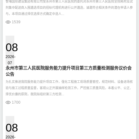
智埔国际建设集团有限公司受永州市第三人民医院的委托对永州市第三人民医院全院耗材及试
剂集中配送商入围遴选项目的招标代理机构进行公开遴选，诚邀符合相关条件的潜在申请人参
与，本项目通过择优选择方式确定中选人...
1539
08
2026-
07
永州市第三人民医院服务能力提升项目第三方质量检测服务议价会
公告
为扎实推进我院服务能力提升项目工作，强化工程施工现场质量管控，规范材料、设备进场核
验与施工过程质量监督，客观公正开展抽样检测工作，严控施工质量风险，本着公平、公正、
择优价廉的原则，我院拟组织第三方检测...
1700
08
2026-