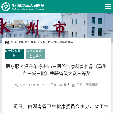
您现在的位置：
首页
>
专题专栏
>
医疗服务提升年
医疗服务提升
冷水滩区紧密
年
型医共体
专题专栏
医疗服务提升年|永州市三医院健康科普作品《重生
之三减三健》荣获省级大赛三等奖
大
2026-01-09
1051
字号 :
中
手机二维码预览
小
近日，由湖南省卫生健康委员会主办、省卫生